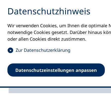
Inhalt anspringen
Datenschutz­hinweis
Wir verwenden Cookies, um Ihnen die optimale N
Startseite
Dossier
Resilienz im Ehrenamt
notwendige Cookies gesetzt. Darüber hinaus könn
Was ist Resi
oder allen Cookies direkt zustimmen.
Zur Datenschutz­erklärung
Das Wort Resilienz be
Lektion geht es zunäch
Begriff Resilienz und w
Datenschutz­einstellungen anpassen