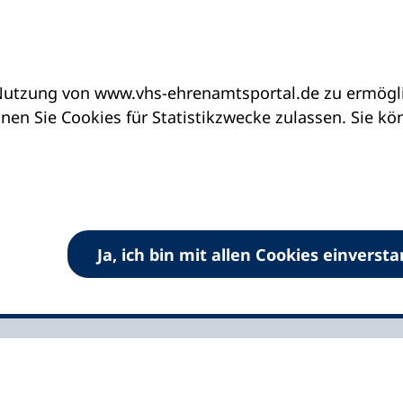
utzung von www.vhs-ehrenamtsportal.de zu ermöglic
Was ist Resilienz?
en Sie Cookies für Statistikzwecke zulassen. Sie k
lienz?
gegnet uns in vielen Zusammenhängen. In dieser
st um eine Begriffsklärung: Was bedeutet der
as macht uns resilient?
Ja, ich bin mit allen Cookies einverst