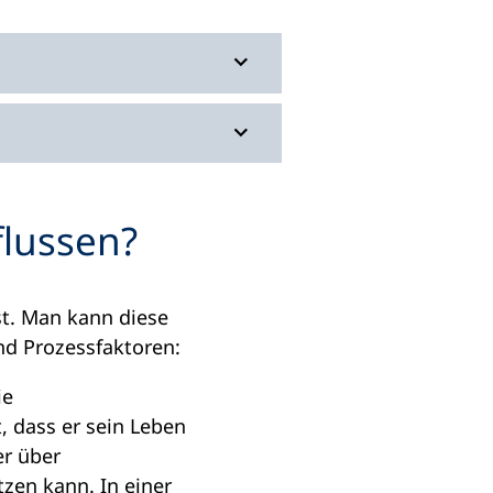
flussen?
st. Man kann diese
nd Prozessfaktoren:
ie
, dass er sein Leben
er über
zen kann. In einer