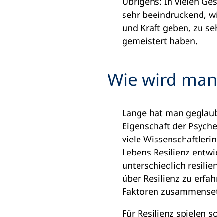
Übrigens: In vielen Ges
sehr beeindruckend, w
und Kraft geben, zu s
gemeistert haben.
Wie wird man 
Lange hat man geglaubt
Eigenschaft der Psych
viele Wissenschaftleri
Lebens Resilienz entwi
unterschiedlich resili
über Resilienz zu erfa
Faktoren zusammensetz
Für Resilienz spielen s