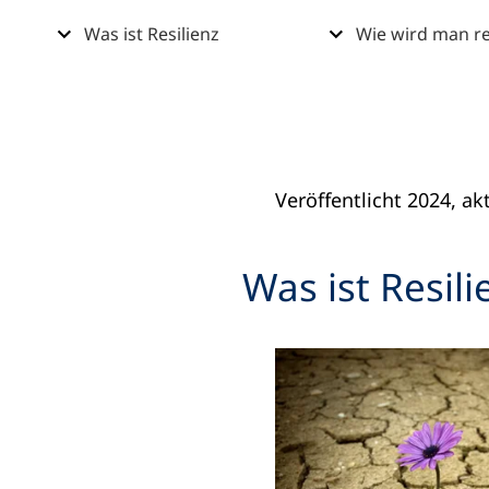
Inhalt
Was ist Resilienz
Wie wird man re
(Öffnet
Veröffentlicht 2024, ak
in
einem
Was ist Resili
neuen
Tab)