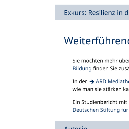
Exkurs: Resilienz in d
Weiterführen
Sie möchten mehr über 
(Öffnet
Bildung
finden Sie zus
in
(Öffnet
In der
ARD Mediath
einem
in
wie man sie stärken ka
neuen
einem
Tab)
Ein Studienbericht mit 
neuen
(Öffnet
Deutschen Stiftung f
Tab)
in
einem
Autorin