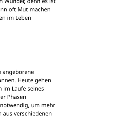
in Wunder, denn es ist
kann oft Mut machen
nen im Leben
ne angeborene
können. Heute gehen
h im Laufe seines
der Phasen
en notwendig, um mehr
ch aus verschiedenen